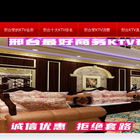
邢台荤的KTV会所
邢台十大KTV排名
邢台荤KTV消费
邢台KTV