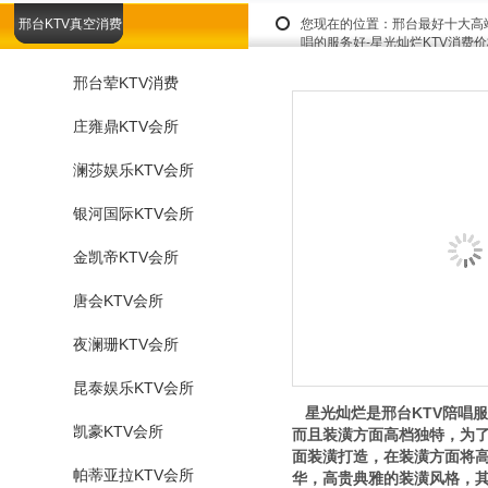
邢台KTV真空消费
您现在的位置：
邢台最好十大高
唱的服务好-星光灿烂KTV消费
邢台荤KTV消费
庄雍鼎KTV会所
澜莎娱乐KTV会所
银河国际KTV会所
金凯帝KTV会所
唐会KTV会所
夜澜珊KTV会所
昆泰娱乐KTV会所
星光灿烂是邢台KTV陪唱
凯豪KTV会所
而且装潢方面高档独特，为了
面装潢打造，在装潢方面将
帕蒂亚拉KTV会所
华，高贵典雅的装潢风格，其